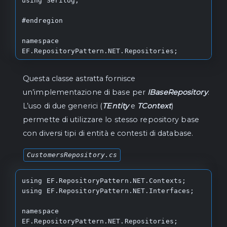
    /// </summary>

    /// <param name="entity">The entity to 
add.</param>

    /// <param name="cancellationToken">The 
cancellation token.</param>

    Task AddAsync(TEntity entity, 
CancellationToken cancellationToken = 
Questa classe astratta fornisce
default);

un’implementazione di base per
IBaseRepository
.
    /// <summary>

L’uso di due generici (
TEntity
e
TContext
)
    /// Adds a range of entities 
permette di utilizzare lo stesso repository base
synchronously.

    /// </summary>

con diversi tipi di entità e contesti di database.
    /// <param name="entities">The entities 
to add.</param>

CustomersRepository.cs
    void AddRange(IEnumerable<TEntity> 
entities);

using EF.RepositoryPattern.NET.Contexts;

    /// <summary>

using EF.RepositoryPattern.NET.Interfaces;

    /// Adds a range of entities 
asynchronously.

namespace 
    /// </summary>

EF.RepositoryPattern.NET.Repositories;
