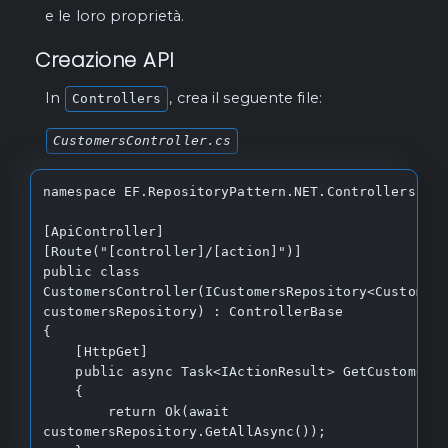
to update.</param>

e le loro proprietà.
    /// <param name="cancellationToken">The 
cancellation token.</param>

Creazione API
    Task 
UpdateRangeAsync(IEnumerable<TEntity> 
In
, crea il seguente file:
Controllers
entities, CancellationToken 
cancellationToken = default);

CustomersController.cs
    /// <summary>

    /// Deletes an entity synchronously.

namespace EF.RepositoryPattern.NET.Controllers;

    /// </summary>

    /// <param name="entity">The entity to 
[ApiController]

delete.</param>

[Route("[controller]/[action]")]

    void Delete(TEntity entity);

public class 
CustomersController(ICustomersRepository<Customers
    /// <summary>

customersRepository) : ControllerBase

    /// Deletes an entity asynchronously.

{

    /// </summary>

    [HttpGet]

    /// <param name="entity">The entity to 
    public async Task<IActionResult> GetCustomersAsync()

delete.</param>

    {

    /// <param name="cancellationToken">The 
        return Ok(await 
cancellation token.</param>

customersRepository.GetAllAsync());

    Task DeleteAsync(TEntity entity, 