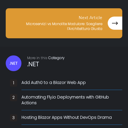
Next Article
Microservizi vs Monolite Modulare: Scegliere
l’Architettura Giusta
More in this
Category
.NET
.NET
Add Auth0 to a Blazor Web App
1
Automating Fly.io Deployments with GitHub
2
Actions
Hosting Blazor Apps Without DevOps Drama
3