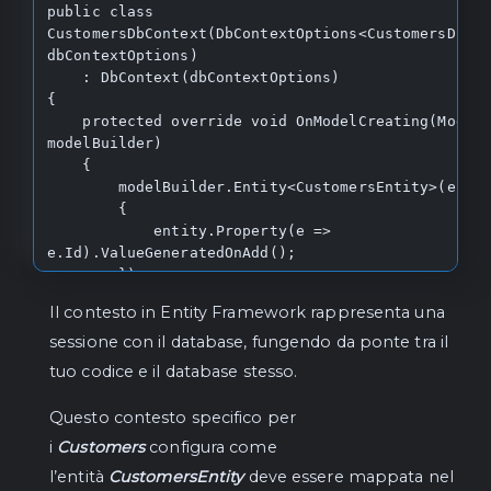
public class 
    /// <param name="entity">The entity to 
CustomersDbContext(DbContextOptions<CustomersDbCon
update.</param>

dbContextOptions)

    void Update(TEntity entity);

    : DbContext(dbContextOptions)

{

    /// <summary>

    protected override void OnModelCreating(ModelBuilder 
    /// Updates an existing entity 
modelBuilder)

asynchronously.

    {

    /// </summary>

        modelBuilder.Entity<CustomersEntity>(entity =>

    /// <param name="entity">The entity to 
        {

update.</param>

            entity.Property(e => 
    /// <param name="cancellationToken">The 
e.Id).ValueGeneratedOnAdd();

cancellation token.</param>

        });

    Task UpdateAsync(TEntity entity, 
    }

CancellationToken cancellationToken = 
Il contesto in Entity Framework rappresenta una
}
default);

sessione con il database, fungendo da ponte tra il
tuo codice e il database stesso.
    /// <summary>

    /// Updates an existing entity 
asynchronously.

Questo contesto specifico per
    /// </summary>

i
Customers
configura come
    /// <param name="oldEntity">The old 
l’entità
CustomersEntity
deve essere mappata nel
entity.</param>
