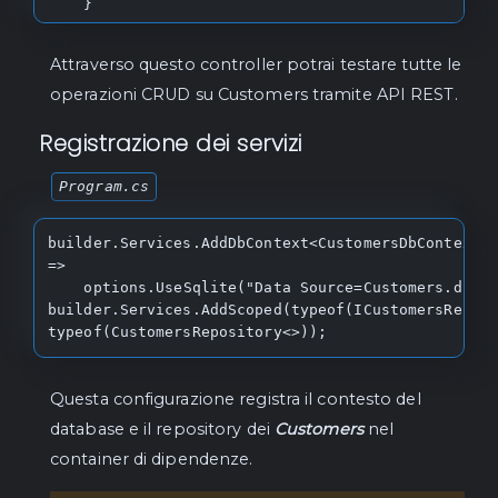
    }

CancellationToken cancellationToken = 
default);

    [HttpPost]

Attraverso questo controller potrai testare tutte le
    public async Task<IActionResult> 
    /// <summary>

CreateCustomersAsync(string firstName, string last
operazioni CRUD su Customers tramite API REST.
    /// Deletes a range of entities 
string email)

synchronously.

Registrazione dei servizi
    {

    /// </summary>

        var newCustomer = new CustomersEntity

    /// <param name="entities">The entities 
        {

Program.cs
to delete.</param>

            FirstName = firstName,

    void DeleteRange(IEnumerable<TEntity> 
            LastName = lastName,

entities);

builder.Services.AddDbContext<CustomersDbContext>(
            Email = email

=>

        };

    /// <summary>

    options.UseSqlite("Data Source=Customers.db;"));

        await customersRepository.AddAsync(newCustomer);

    /// Deletes a range of entities 
builder.Services.AddScoped(typeof(ICustomersReposi
asynchronously.

typeof(CustomersRepository<>));
        return Ok(newCustomer);

    /// </summary>

    }

    /// <param name="entities">The entities 
}
to delete.</param>

Questa configurazione registra il contesto del
    /// <param name="cancellationToken">The 
database e il repository dei
Customers
nel
cancellation token.</param>

container di dipendenze.
    Task 
DeleteRangeAsync(IEnumerable<TEntity> 