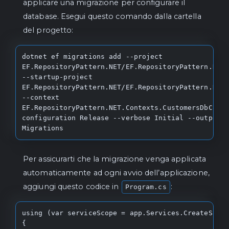
applicare una migrazione per configurare il
database. Esegui questo comando dalla cartella
del progetto:
dotnet ef migrations add --project 
EF.RepositoryPattern.NET/EF.RepositoryPattern.NET.
--startup-project 
EF.RepositoryPattern.NET/EF.RepositoryPattern.NET.
--context 
EF.RepositoryPattern.NET.Contexts.CustomersDbCont
configuration Release --verbose Initial --output-d
Migrations
Per assicurarti che la migrazione venga applicata
automaticamente ad ogni avvio dell’applicazione,
aggiungi questo codice in
:
Program.cs
using (var serviceScope = app.Services.CreateScope
{
