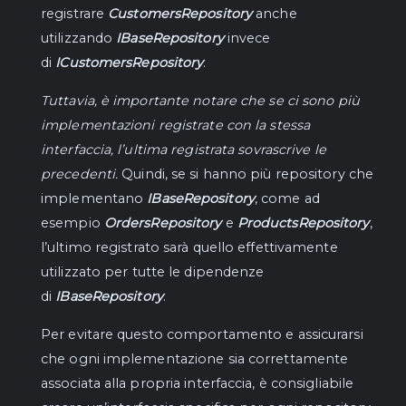
    /// Retrieves an IQueryable representing 
registrare
CustomersRepository
anche
the given entity.

utilizzando
IBaseRepository
invece
    /// </summary>

di
ICustomersRepository
.
    /// <returns>An IQueryable of TEntity.
</returns>

Tuttavia, è importante notare che se ci sono più
    IQueryable<TEntity> AsQueryable();

implementazioni registrate con la stessa
    /// <summary>

interfaccia, l’ultima registrata sovrascrive le
    /// Retrieves an IQueryable as no 
precedenti.
Quindi, se si hanno più repository che
tracking representing the given entity.

    /// </summary>

implementano
IBaseRepository
, come ad
    /// <returns>An IQueryable of TEntity.
esempio
OrdersRepository
e
ProductsRepository
,
</returns>

    public IQueryable<TEntity> 
l’ultimo registrato sarà quello effettivamente
AsNoTracking();

utilizzato per tutte le dipendenze
di
IBaseRepository
.
    /// <summary>

    /// Retrieves all entities 
Per evitare questo comportamento e assicurarsi
synchronously.

    /// </summary>

che ogni implementazione sia correttamente
    /// <returns>An IEnumerable of TEntity 
associata alla propria interfaccia, è consigliabile
containing all entities.</returns>
