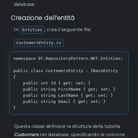
    /// <param name="newEntity">The new 
database.
entity with updated values.</param>

Creazione dell’entità
    /// <param name="cancellationToken">The 
cancellation token.</param>

    Task UpdateAsync(TEntity oldEntity, 
In
, crea il seguente file:
Entities
TEntity newEntity, CancellationToken 
cancellationToken = default);

CustomersEntity.cs
    /// <summary>

namespace EF.RepositoryPattern.NET.Entities;

    /// Updates a range of entities 
synchronously.

public class CustomersEntity : IBaseEntity

    /// </summary>

{

    /// <param name="entities">The entities 
    public int Id { get; set; }

to update.</param>

    public string FirstName { get; set; }

    void UpdateRange(IEnumerable<TEntity> 
    public string LastName { get; set; }

entities);

    public string Email { get; set; }

}
    /// <summary>

    /// Updates a range of entities 
asynchronously.

Questa classe definisce la struttura della tabella
    /// </summary>

    /// <param name="entities">The entities 
Customers
nel database, specificando le colonne