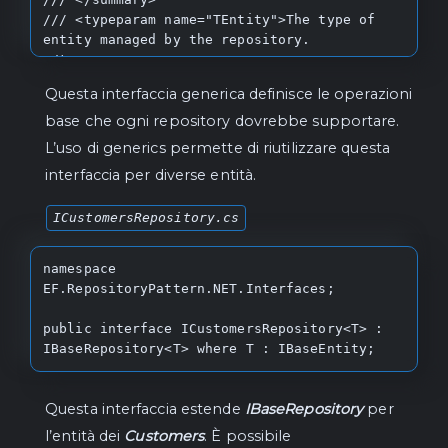
/// <typeparam name="TEntity">The type of 
entity managed by the repository.
</typeparam>

public interface IBaseRepository<TEntity> 
Questa interfaccia generica definisce le operazioni
where TEntity : IBaseEntity

{

base che ogni repository dovrebbe supportare.
    /// <summary>

L’uso di generics permette di riutilizzare questa
    /// The UseLazyLoadingProxies property 
interfaccia per diverse entità.
in Entity Framework is used to enable lazy 
loading of related entities.

ICustomersRepository.cs
    /// When this property is enabled, 
related entities are not automatically 
loaded

namespace 
    /// when the main entity is loaded.

EF.RepositoryPattern.NET.Interfaces;

    /// </summary>

    /// <param 
public interface ICustomersRepository<T> : 
name="useAsLazyLoadingProxies">Used to 
IBaseRepository<T> where T : IBaseEntity;
enable or disable lazy loading.</param>

    public void UseAsLazyLoadingProxies(bool 
useAsLazyLoadingProxies);

Questa interfaccia estende
IBaseRepository
per
l’entità dei
Customers
. È possibile
    /// <summary>
