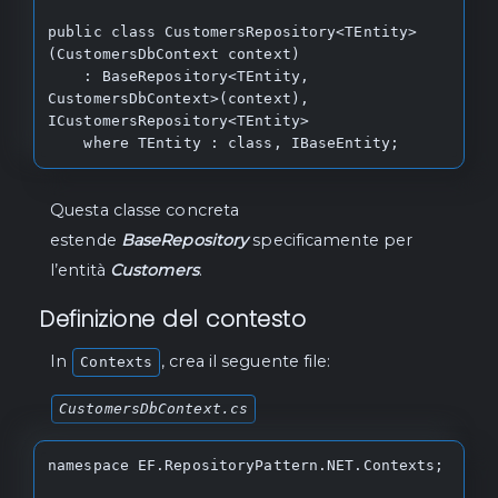
    /// <param name="entities">The entities 
to add.</param>

public class CustomersRepository<TEntity>
    /// <param name="cancellationToken">The 
(CustomersDbContext context)

cancellation token.</param>

    : BaseRepository<TEntity, 
    Task AddRangeAsync(IEnumerable<TEntity> 
CustomersDbContext>(context), 
entities, CancellationToken 
ICustomersRepository<TEntity>

cancellationToken = default);

    where TEntity : class, IBaseEntity;
    /// <summary>

    /// Updates an existing entity 
Questa classe concreta
synchronously.

estende
BaseRepository
specificamente per
    /// </summary>

l’entità
Customers
.
    /// <param name="oldEntity">The old 
entity.</param>

Definizione del contesto
    /// <param name="newEntity">The new 
entity with updated values.</param>

In
, crea il seguente file:
Contexts
    void Update(TEntity oldEntity, TEntity 
newEntity);

CustomersDbContext.cs
    /// <summary>

    /// Updates an existing entity 
namespace EF.RepositoryPattern.NET.Contexts;

synchronously.

    /// </summary>
