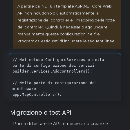
entities, CancellationToken 
A partire da .NET 8, i template ASP.NET Core Web
cancellationToken = default);

API non includono più automaticamente la
    /// <summary>

registrazione dei controller e il mapping delle rotte
    /// Truncates the entity synchronously.

dei controller. Quindi, è necessario aggiungere
    /// </summary>

manualmente queste configurazioni nel file
    void Truncate();

Program.cs. Assicurati di includere le seguenti linee.
    /// <summary>

    /// Truncates the entity asynchronously.

// Nel metodo ConfigureServices o nella 
    /// </summary>

parte di configurazione dei servizi

    /// <param name="cancellationToken">The 
builder.Services.AddControllers();

cancellation token.</param>

    Task TruncateAsync(CancellationToken 
// Nella parte di configurazione del 
cancellationToken = default);

middleware

}
app.MapControllers();
Migrazione e test API
Prima di testare le API, è necessario creare e